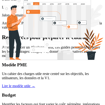
Livrable :
Roadmap, hypothèses et options de lancement.
Jalon :
Semaine 3
Anti-risque :
Permet d'arbitrer avec une vision claire du coût et de la
valeur.
Ressources pour préparer le cadrage
Avant de lancer un développement, ces guides permettent de poser
les bons arbitrages: budget, V1, données et alternatives au sur-
mesure.
Modèle PME
Un cahier des charges utile reste centré sur les objectifs, les
utilisateurs, les données et la V1.
Lire le modèle utile →
Budget
Identifier les facteurs qui font varier le coût: périmètre, intégrations,